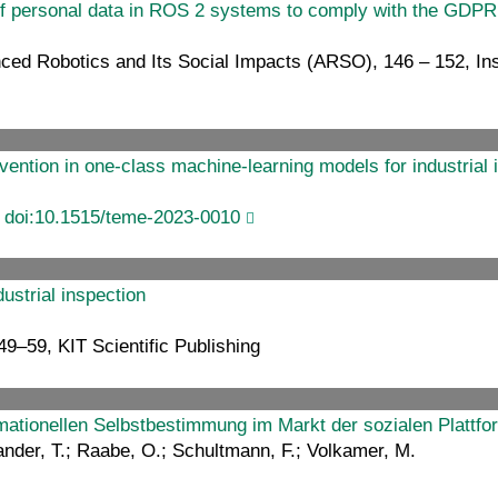
w of personal data in ROS 2 systems to comply with the GDP
ed Robotics and Its Social Impacts (ARSO), 146 – 152, Insti
vention in one-class machine-learning models for industrial 
.
doi:10.1515/teme-2023-0010
ustrial inspection
49–59, KIT Scientific Publishing
rmationellen Selbstbestimmung im Markt der sozialen Plattf
 Zander, T.; Raabe, O.; Schultmann, F.; Volkamer, M.