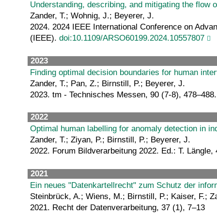
Understanding, describing, and mitigating the flo
Zander, T.; Wohnig, J.; Beyerer, J.
2024. 2024 IEEE International Conference on Advanc
(IEEE).
doi:10.1109/ARSO60199.2024.10557807
2023
Finding optimal decision boundaries for human inter
Zander, T.; Pan, Z.; Birnstill, P.; Beyerer, J.
2023. tm - Technisches Messen, 90 (7-8), 478–488
2022
Optimal human labelling for anomaly detection in ind
Zander, T.; Ziyan, P.; Birnstill, P.; Beyerer, J.
2022. Forum Bildverarbeitung 2022. Ed.: T. Längle, 
2021
Ein neues "Datenkartellrecht" zum Schutz der info
Steinbrück, A.; Wiens, M.; Birnstill, P.; Kaiser, F.;
2021. Recht der Datenverarbeitung, 37 (1), 7–13