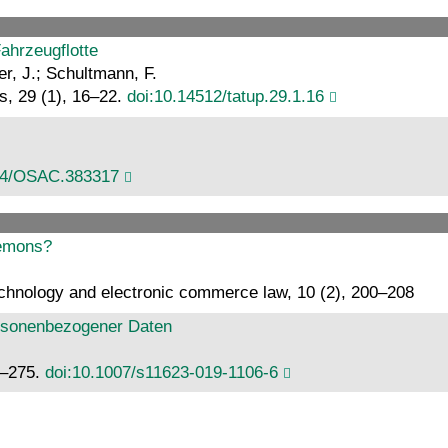
ahrzeugflotte
rer, J.; Schultmann, F.
s, 29 (1), 16–22.
doi:10.14512/tatup.29.1.16
64/OSAC.383317
lemons?
 technology and electronic commerce law, 10 (2), 200–208
ersonenbezogener Daten
0–275.
doi:10.1007/s11623-019-1106-6