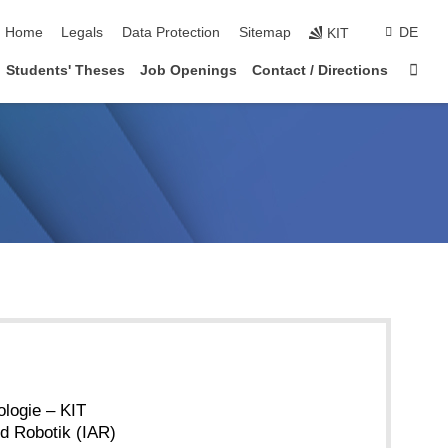
skip navigation
Home
Legals
Data Protection
Sitemap
DE
KIT
Sta
Students' Theses
Job Openings
Contact / Directions
ologie – KIT
nd Robotik (IAR)