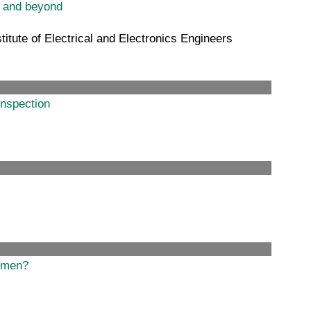
R and beyond
tute of Electrical and Electronics Engineers
inspection
ormen?