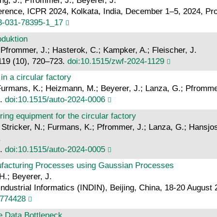
ng, J.; Pfrommer, J.; Beyerer, J.
ference, ICPR 2024, Kolkata, India, December 1–5, 2024, Pr
-3-031-78395-1_17
oduktion
 Pfrommer, J.; Hasterok, C.; Kampker, A.; Fleischer, J.
, 119 (10), 720–723.
doi:10.1515/zwf-2024-1129
n a circular factory
rmans, K.; Heizmann, M.; Beyerer, J.; Lanza, G.; Pfrommer, 
3.
doi:10.1515/auto-2024-0006
ing equipment for the circular factory
 Stricker, N.; Furmans, K.; Pfrommer, J.; Lanza, G.; Hansjost
.
4.
doi:10.1515/auto-2024-0005
ufacturing Processes using Gaussian Processes
H.; Beyerer, J.
ustrial Informatics (INDIN), Beijing, China, 18-20 August 20
0774428
e Data Bottleneck