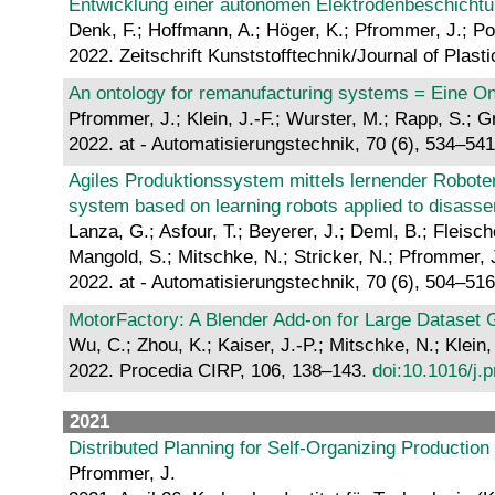
Entwicklung einer autonomen Elektrodenbeschicht
Denk, F.; Hoffmann, A.; Höger, K.; Pfrommer, J.; Poy
2022. Zeitschrift Kunststofftechnik/Journal of Plas
An ontology for remanufacturing systems = Eine O
Pfrommer, J.; Klein, J.-F.; Wurster, M.; Rapp, S.; G
2022. at - Automatisierungstechnik, 70 (6), 534–54
Agiles Produktionssystem mittels lernender Robote
system based on learning robots applied to disass
Lanza, G.; Asfour, T.; Beyerer, J.; Deml, B.; Fleisch
Mangold, S.; Mitschke, N.; Stricker, N.; Pfrommer, 
2022. at - Automatisierungstechnik, 70 (6), 504–51
MotorFactory: A Blender Add-on for Large Dataset G
Wu, C.; Zhou, K.; Kaiser, J.-P.; Mitschke, N.; Klein
2022. Procedia CIRP, 106, 138–143.
doi:10.1016/j.
2021
Distributed Planning for Self-Organizing Productio
Pfrommer, J.