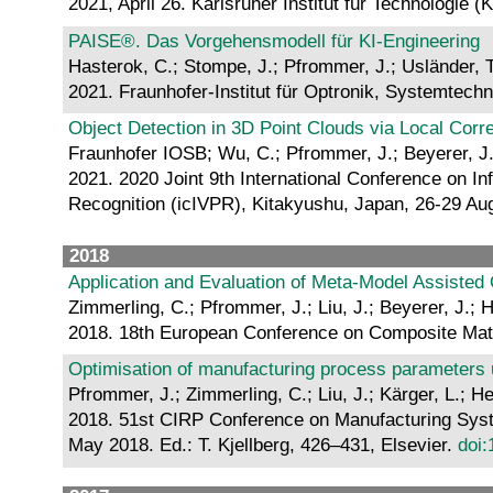
2021, April 26. Karlsruher Institut für Technologie (
PAISE®. Das Vorgehensmodell für KI-Engineering
Hasterok, C.; Stompe, J.; Pfrommer, J.; Usländer, T.
2021. Fraunhofer-Institut für Optronik, Systemtech
Object Detection in 3D Point Clouds via Local Cor
Fraunhofer IOSB; Wu, C.; Pfrommer, J.; Beyerer, J.;
2021. 2020 Joint 9th International Conference on In
Recognition (icIVPR), Kitakyushu, Japan, 26-29 Aug.
2018
Application and Evaluation of Meta-Model Assisted 
Zimmerling, C.; Pfrommer, J.; Liu, J.; Beyerer, J.; H
2018. 18th European Conference on Composite Mat
Optimisation of manufacturing process parameters 
Pfrommer, J.; Zimmerling, C.; Liu, J.; Kärger, L.; He
2018. 51st CIRP Conference on Manufacturing Sy
May 2018. Ed.: T. Kjellberg, 426–431, Elsevier.
doi: