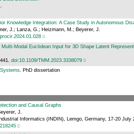
.
rior Knowledge Integration: A Case Study in Autonomous Di
mmer, J.; Lanza, G.; Heizmann, M.; Beyerer, J.
.procir.2024.01.028
f Multi-Modal Euclidean Input for 3D Shape Latent Represen
8441.
doi:10.1109/TMM.2023.3338079
n Systems
. PhD dissertation
etection and Causal Graphs
eyerer, J.
dustrial Informatics (INDIN), Lemgo, Germany, 17-20 July 20
0218245