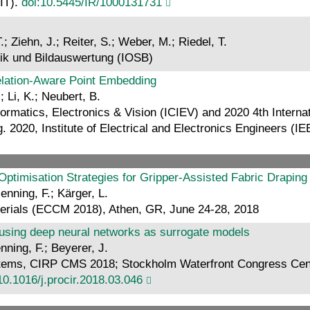
KIT).
doi:10.5445/IR/1000131731
; Ziehn, J.; Reiter, S.; Weber, M.; Riedel, T.
nik und Bildauswertung (IOSB)
relation-Aware Point Embedding
 Li, K.; Neubert, B.
formatics, Electronics & Vision (ICIEV) and 2020 4th Intern
 2020, Institute of Electrical and Electronics Engineers (I
Optimisation Strategies for Gripper-Assisted Fabric Drapin
enning, F.; Kärger, L.
erials (ECCM 2018), Athen, GR, June 24-28, 2018
using deep neural networks as surrogate models
nning, F.; Beyerer, J.
stems, CIRP CMS 2018; Stockholm Waterfront Congress Cen
10.1016/j.procir.2018.03.046