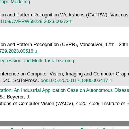
Shape Modeling
n and Pattern Recognition Workshops (CVPRW), Vancouver,
0.1109/CVPRW59228.2023.00272
 and Pattern Recognition (CVPR), Vancouver, 17th - 24th Ju
729.2023.00516
Regression and Multi-Task Learning
 Conference on Computer Vision, Imaging and Computer Grap
– 540, SciTePress.
doi:10.5220/0011718400003417
tation: An Industrial Application Case on Autonomous Disas
S.; Beyerer, J.
ions of Computer Vision (WACV), 4520–4529, Institute of El