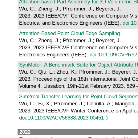
Attention-based Part Assembly for 3D Volumetric 
Wu, C.; Zheng, J.; Pfrommer, J.; Beyerer, J.
2023. 2023 IEEE/CVF Conference on Computer Visio
Electrical and Electronics Engineers (IEEE).
doi:1
Attention-Based Point Cloud Edge Sampling
Wu, C.; Zheng, J.; Pfrommer, J.; Beyerer, J.
2023. 2023 IEEE/CVF Conference on Computer Vision
Electronics Engineers (IEEE).
doi:10.1109/CVPR52
SynMotor: A Benchmark Suite for Object Attribute 
Wu, C.; Qiu, L.; Zhou, K.; Pfrommer, J.; Beyerer, J.
2023. Proceedings of the 18th International Joint
Volume 4, Lissabon, 19th-21st February 2023, 529 
Sim2real Transfer Learning for Point Cloud Segmen
Wu, C.; Bi, X.; Pfrommer, J.; Cebulla, A.; Mangold, 
2023. 2023 IEEE/CVF Winter Conference on Applicat
doi:10.1109/WACV56688.2023.00451
2022