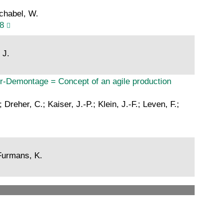
Schabel, W.
8
 J.
r-Demontage = Concept of an agile production
reher, C.; Kaiser, J.-P.; Klein, J.-F.; Leven, F.;
 Furmans, K.