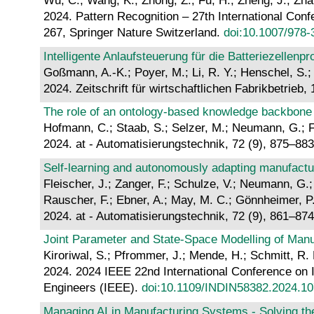
Wu, C.; Wang, K.; Zhong, Z.; Fu, H.; Zheng, J.; Zha
2024. Pattern Recognition – 27th International Con
267, Springer Nature Switzerland.
doi:10.1007/978
Intelligente Anlaufsteuerung für die Batteriezellenpr
Goßmann, A.-K.; Poyer, M.; Li, R. Y.; Henschel, S.;
2024. Zeitschrift für wirtschaftlichen Fabrikbetrieb
The role of an ontology-based knowledge backbone i
Hofmann, C.; Staab, S.; Selzer, M.; Neumann, G.; Fu
2024. at - Automatisierungstechnik, 72 (9), 875–88
Self-learning and autonomously adapting manufactur
Fleischer, J.; Zanger, F.; Schulze, V.; Neumann, G.;
Rauscher, F.; Ebner, A.; May, M. C.; Gönnheimer, P
2024. at - Automatisierungstechnik, 72 (9), 861–87
Joint Parameter and State-Space Modelling of Man
Kiroriwal, S.; Pfrommer, J.; Mende, H.; Schmitt, R. 
2024. 2024 IEEE 22nd International Conference on Ind
Engineers (IEEE).
doi:10.1109/INDIN58382.2024.1
Managing AI in Manufacturing Systems - Solving th