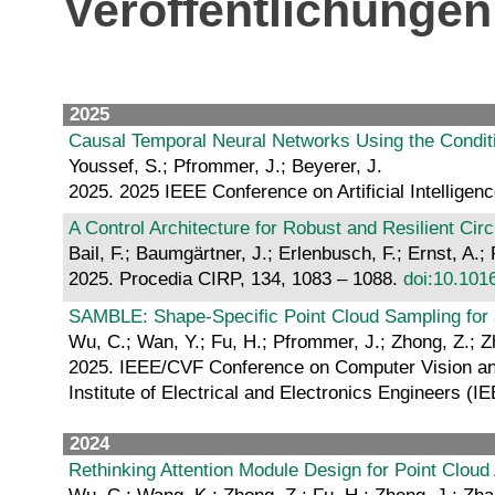
Veröffentlichungen
2025
Causal Temporal Neural Networks Using the Conditi
Youssef, S.; Pfrommer, J.; Beyerer, J.
2025. 2025 IEEE Conference on Artificial Intelligenc
A Control Architecture for Robust and Resilient Cir
Bail, F.; Baumgärtner, J.; Erlenbusch, F.; Ernst, A.;
2025. Procedia CIRP, 134, 1083 – 1088.
doi:10.1016
SAMBLE: Shape-Specific Point Cloud Sampling for a
Wu, C.; Wan, Y.; Fu, H.; Pfrommer, J.; Zhong, Z.; Zh
2025. IEEE/CVF Conference on Computer Vision and
Institute of Electrical and Electronics Engineers (I
2024
Rethinking Attention Module Design for Point Cloud