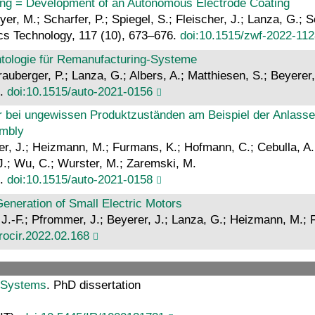
ung = Development of an Autonomous Electrode Coating
er, M.; Scharfer, P.; Spiegel, S.; Fleischer, J.; Lanza, G.; 
tics Technology, 117 (10), 673–676.
doi:10.1515/zwf-2022-112
ntologie für Remanufacturing-Systeme
rauberger, P.; Lanza, G.; Albers, A.; Matthiesen, S.; Beyerer,
1.
doi:10.1515/auto-2021-0156
r bei ungewissen Produktzuständen am Beispiel der Anlasse
embly
er, J.; Heizmann, M.; Furmans, K.; Hofmann, C.; Cebulla, A.; D
J.; Wu, C.; Wurster, M.; Zaremski, M.
6.
doi:10.1515/auto-2021-0158
eneration of Small Electric Motors
, J.-F.; Pfrommer, J.; Beyerer, J.; Lanza, G.; Heizmann, M.;
procir.2022.02.168
n Systems
. PhD dissertation