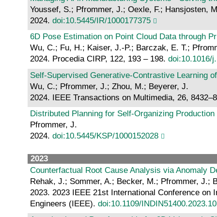
Youssef, S.; Pfrommer, J.; Oexle, F.; Hansjosten, M
2024.
doi:10.5445/IR/1000177375
6D Pose Estimation on Point Cloud Data through P
Wu, C.; Fu, H.; Kaiser, J.-P.; Barczak, E. T.; Pfro
2024. Procedia CIRP, 122, 193 – 198.
doi:10.1016/j
Self-Supervised Generative-Contrastive Learning o
Wu, C.; Pfrommer, J.; Zhou, M.; Beyerer, J.
2024. IEEE Transactions on Multimedia, 26, 8432–
Distributed Planning for Self-Organizing Productio
Pfrommer, J.
2024.
doi:10.5445/KSP/1000152028
2023
Counterfactual Root Cause Analysis via Anomaly D
Rehak, J.; Sommer, A.; Becker, M.; Pfrommer, J.; B
2023. 2023 IEEE 21st International Conference on In
Engineers (IEEE).
doi:10.1109/INDIN51400.2023.1